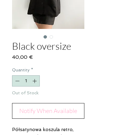
Black oversize
Price
40,00 €
Quantity
*
Out of Stock
Notify When Available
Półsatynowa koszula retro,