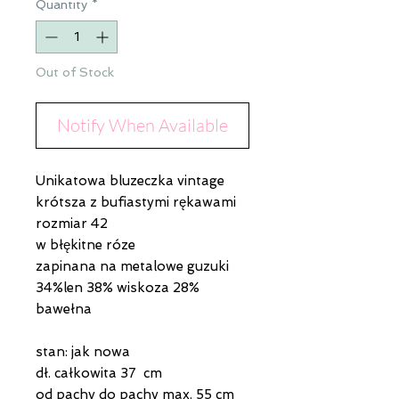
Quantity
*
Out of Stock
Notify When Available
Unikatowa bluzeczka vintage
krótsza z bufiastymi rękawami
rozmiar 42
w błękitne róze
zapinana na metalowe guzuki
34%len 38% wiskoza 28%
bawełna
stan: jak nowa
dł. całkowita 37 cm
od pachy do pachy max. 55 cm