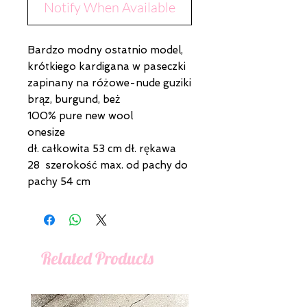
Notify When Available
Bardzo modny ostatnio model,
krótkiego kardigana w paseczki
zapinany na różowe-nude guziki
brąz, burgund, beż
100% pure new wool
onesize
dł. całkowita 53 cm dł. rękawa
28 szerokość max. od pachy do
pachy 54 cm
Related Products