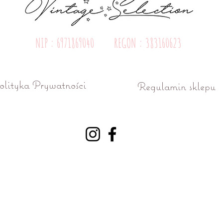
NIP : 6971869040 REGON : 383160623
olityka Prywatności
Regulamin sklepu
ń ul. Różana 15