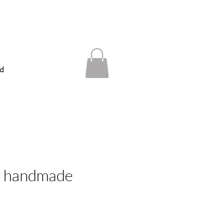
d
 handmade