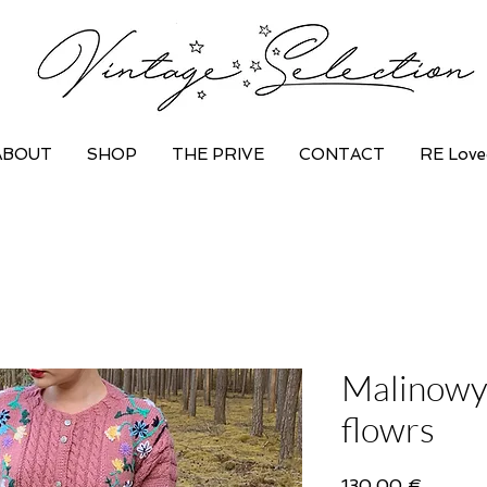
ABOUT
SHOP
THE PRIVE
CONTACT
RE Love
Malinowy
flowrs
Price
130,00 €