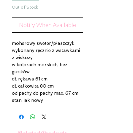
Out of Stock
Notify When Available
moherowy sweter/płaszczyk
wykonany ręcznie z wstawkami
z wiskozy
w kolorach morskich, bez
guzików
dł. rękawa 61 cm
dł. całkowita 80 cm
od pachy do pachy max. 67 cm
stan: jak nowy