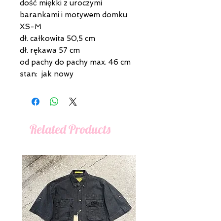
dość miękki z uroczymi
barankami i motywem domku
XS-M
dł. całkowita 50,5 cm
dł. rękawa 57 cm
od pachy do pachy max. 46 cm
stan: jak nowy
Related Products