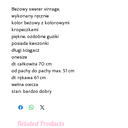
Beżowy sweter vintage,
wykonany ręcznie
kolor beżowy z kolorowymi
kropeczkami
piękne, ozdobne guziki
posiada kieszonki
długi ściągacz
onesize
dł. całkowita 70 cm
od pachy do pachy max. 51 cm
dł. rękawa 61 cm
wełna owcza
stan: bardzo dobry
Related Products