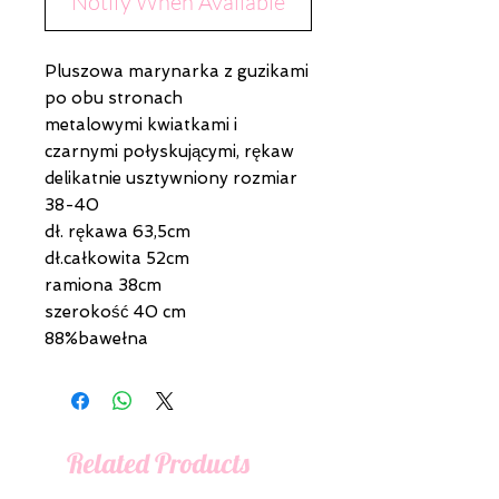
Notify When Available
Pluszowa marynarka z guzikami
po obu stronach
metalowymi kwiatkami i
czarnymi połyskującymi, rękaw
delikatnie usztywniony rozmiar
38-40
dł. rękawa 63,5cm
dł.całkowita 52cm
ramiona 38cm
szerokość 40 cm
88%bawełna
Related Products