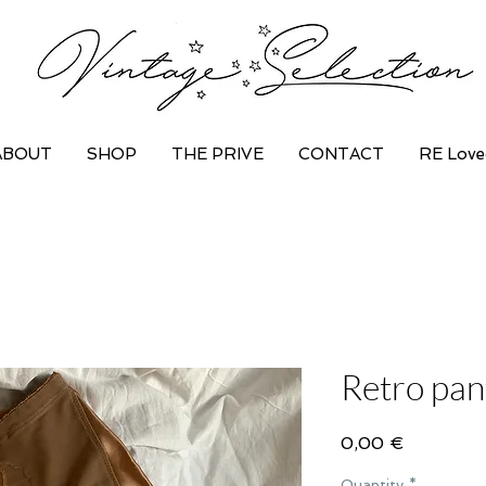
ABOUT
SHOP
THE PRIVE
CONTACT
RE Love
Retro pa
Price
0,00 €
Quantity
*