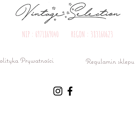
NIP : 6971869040 REGON : 383160623
olityka Prywatności
Regulamin sklepu
ń ul. Różana 15