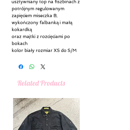
usztywniany top na fiszbinach z
potrójnym regulowanym
zapięciem miseczka B,
wykończony falbanką i małą
kokardką
oraz majtki z rozcięciami po
bokach
kolor biały rozmiar XS do S/M
Related Products