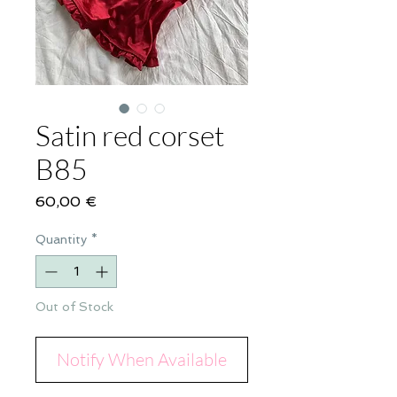
Satin red corset
B85
Price
60,00 €
Quantity
*
Out of Stock
Notify When Available