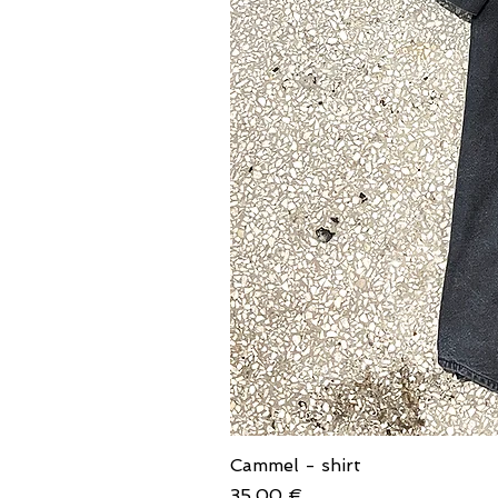
Cammel - shirt
Price
35,00 €