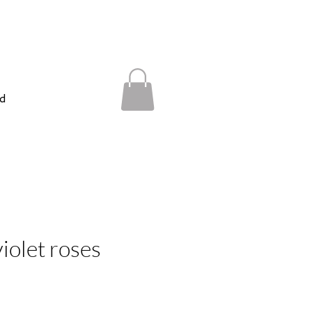
d
violet roses