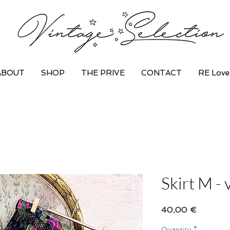
ABOUT
SHOP
THE PRIVE
CONTACT
RE Love
Skirt M - 
Price
40,00 €
Quantity
*