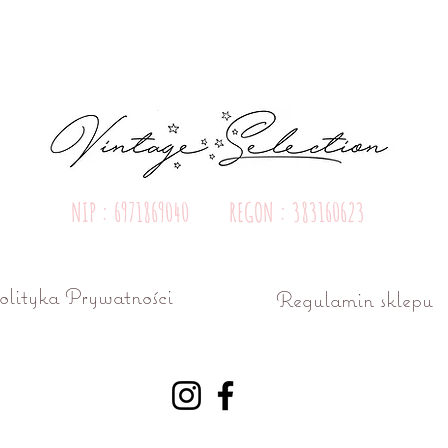
NIP : 6971869040 REGON : 383160623
olityka Prywatności
Regulamin sklepu
ń ul. Różana 15