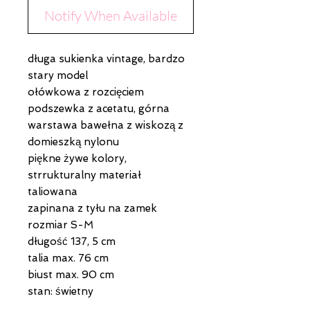
Notify When Available
długa sukienka vintage, bardzo
stary model
ołówkowa z rozcięciem
podszewka z acetatu, górna
warstawa bawełna z wiskozą z
domieszką nylonu
piękne żywe kolory,
strrukturalny materiał
taliowana
zapinana z tyłu na zamek
rozmiar S-M
długość 137, 5 cm
talia max. 76 cm
biust max. 90 cm
stan: świetny