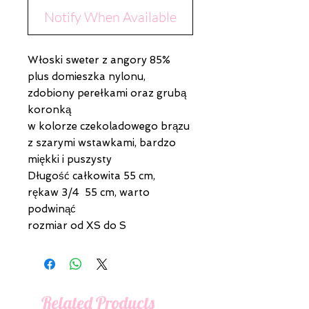
Notify When Available
Włoski sweter z angory 85%
plus domieszka nylonu,
zdobiony perełkami oraz grubą
koronką
w kolorze czekoladowego brązu
z szarymi wstawkami, bardzo
miękki i puszysty
Długość całkowita 55 cm,
rękaw 3/4 55 cm, warto
podwinąć
rozmiar od XS do S
Related Products