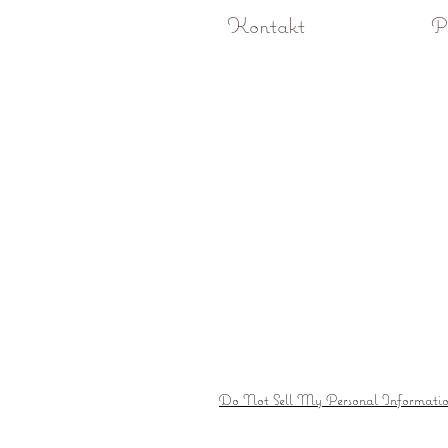
Kontakt
P
O! Rokoko studio fotograficzne Pozna
Do Not Sell My Personal Informati