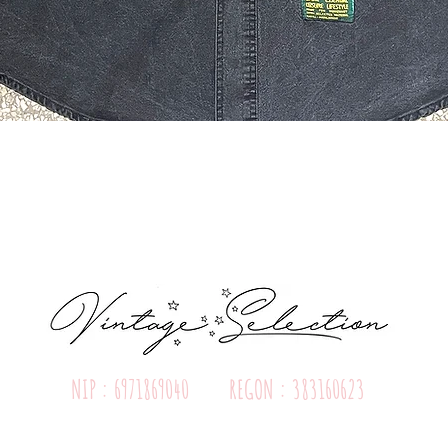
Quick View
NIP : 6971869040 REGON : 383160623