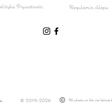
olityka Prywatności
Regulamin sklepu
ń ul. Różana 15
© 2019-2026
on
All photos on the site belong 