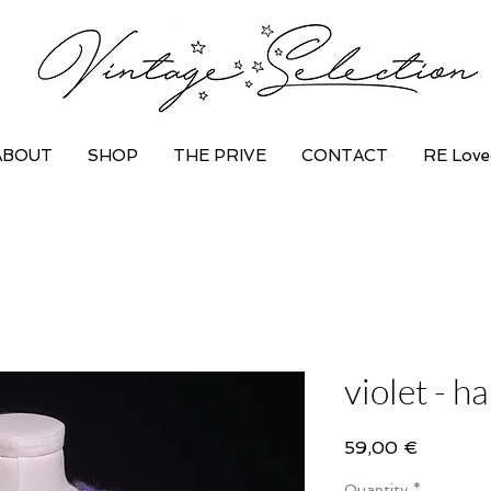
ABOUT
SHOP
THE PRIVE
CONTACT
RE Love
violet - 
Price
59,00 €
Quantity
*