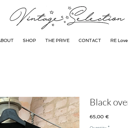
ABOUT
SHOP
THE PRIVE
CONTACT
RE Love
Black ove
Price
65,00 €
Quantity
*