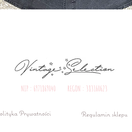
Quick View
NIP : 6971869040 REGON : 383160623
olityka Prywatności
Regulamin sklepu
ń ul. Różana 15