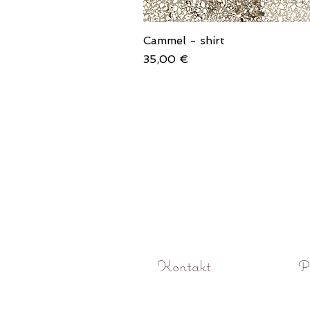
Cammel - shirt
Price
35,00 €
Kontakt
P
O! Rokoko studio fotograficzne Pozna