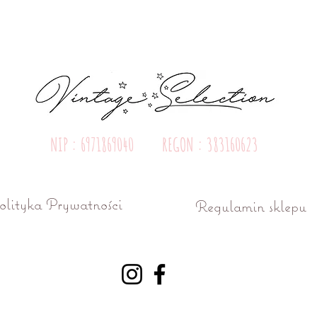
NIP : 6971869040 REGON : 383160623
olityka Prywatności
Regulamin sklepu
ń ul. Różana 15