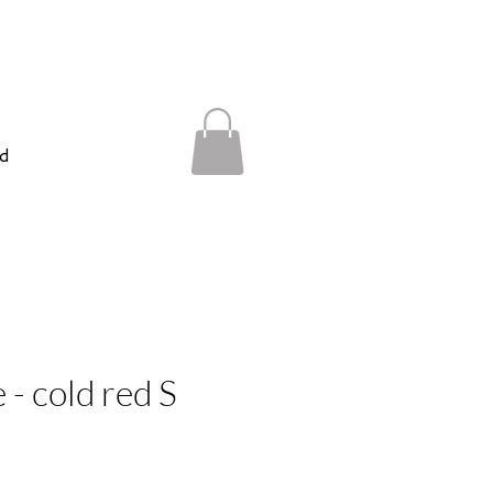
d
- cold red S