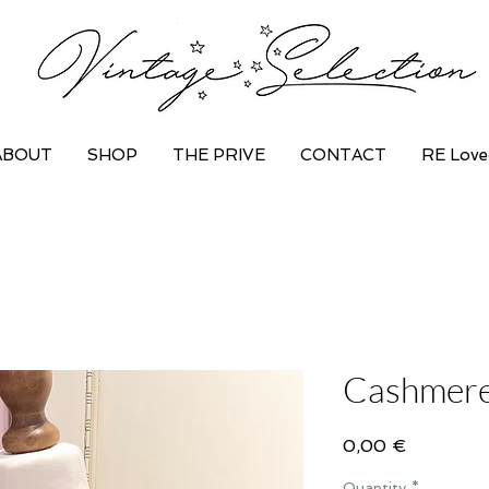
ABOUT
SHOP
THE PRIVE
CONTACT
RE Love
Cashmere 
Price
0,00 €
Quantity
*