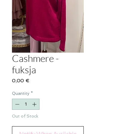
Cashmere -
fuksja
Price
0,00 €
Quantity
*
Out of Stock
Notify When Available