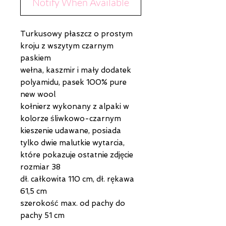
Notify When Available
Turkusowy płaszcz o prostym
kroju z wszytym czarnym
paskiem
wełna, kaszmir i mały dodatek
polyamidu, pasek 100% pure
new wool
kołnierz wykonany z alpaki w
kolorze śliwkowo-czarnym
kieszenie udawane, posiada
tylko dwie malutkie wytarcia,
które pokazuje ostatnie zdjęcie
rozmiar 38
dł. całkowita 110 cm, dł. rękawa
61,5 cm
szerokość max. od pachy do
pachy 51 cm