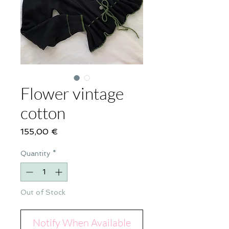
Flower vintage
cotton
Price
155,00 €
Quantity
*
Out of Stock
Notify When Available