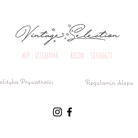
NIP : 6971869040 REGON : 383160623
olityka Prywatności
Regulamin sklepu
ń ul. Różana 15