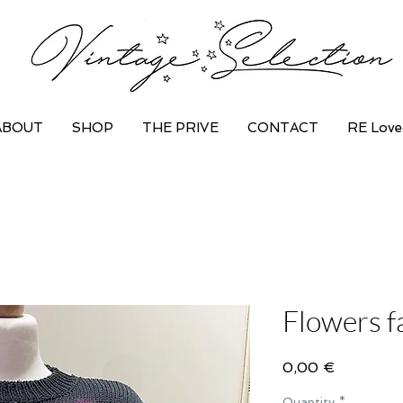
ABOUT
SHOP
THE PRIVE
CONTACT
RE Love
Flowers f
Price
0,00 €
Quantity
*