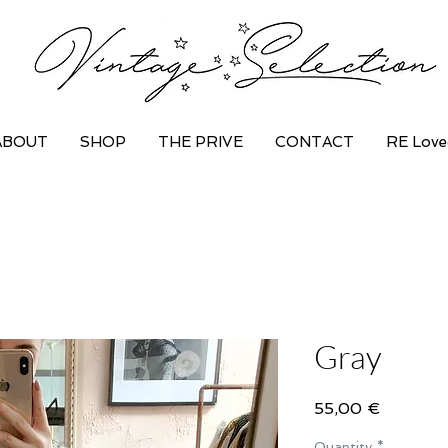
ABOUT
SHOP
THE PRIVE
CONTACT
RE Love
Gray
Price
55,00 €
Quantity
*