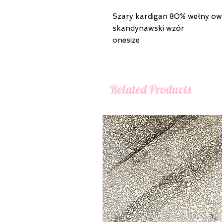
Szary kardigan 80% wełny ow
skandynawski wzór
onesize
Related Products