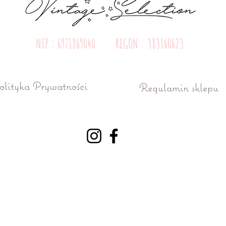
NIP : 6971869040 REGON : 383160623
olityka Prywatności
Regulamin sklepu
ń ul. Różana 15