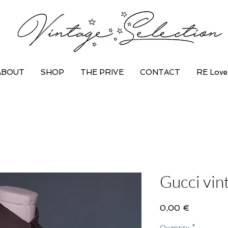
ABOUT
SHOP
THE PRIVE
CONTACT
RE Love
Gucci vint
Price
0,00 €
Quantity
*