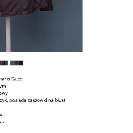
arki Gucci
wym
nowy
zyk, posiada zaszewki na biust
wi
ys