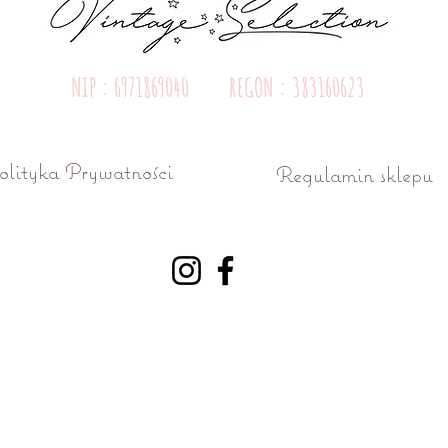
NIP : 6971869040 REGON : 383160623
olityka Prywatności
Regulamin sklepu
ń ul. Różana 15