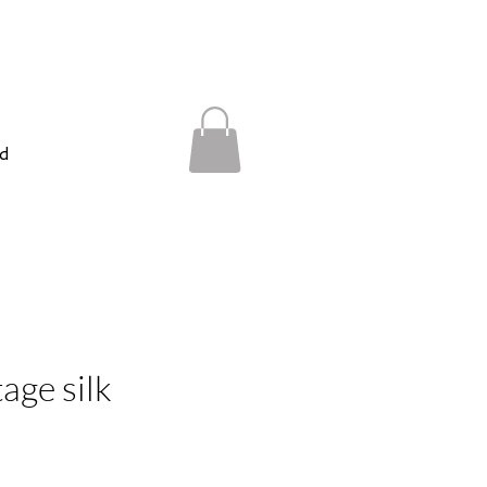
d
age silk