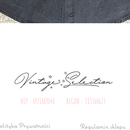
Quick View
NIP : 6971869040 REGON : 383160623
olityka Prywatności
Regulamin sklepu
ń ul. Różana 15