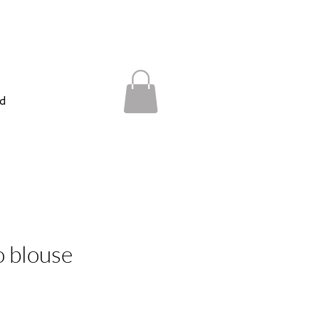
d
o blouse