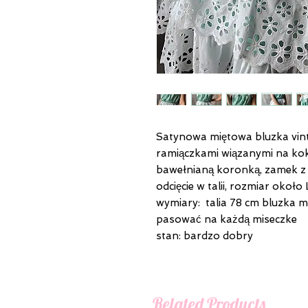
Satynowa miętowa bluzka vin
ramiączkami wiązanymi na koka
bawełnianą koronką, zamek z
odcięcie w talii, rozmiar około
wymiary: talia 78 cm bluzka m
pasować na każdą miseczke
stan: bardzo dobry
Related Products