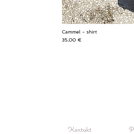
Cammel - shirt
Price
35,00 €
Kontakt
P
O! Rokoko studio fotograficzne Pozna