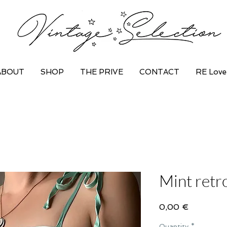
ABOUT
SHOP
THE PRIVE
CONTACT
RE Love
Mint retr
Price
0,00 €
Quantity
*