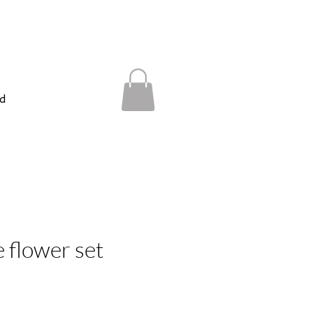
d
e flower set