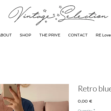
ABOUT
SHOP
THE PRIVE
CONTACT
RE Love
Retro blu
Price
0,00 €
Quantity
*