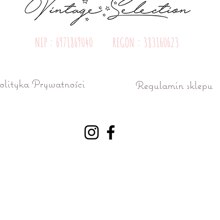
NIP : 6971869040 REGON : 383160623
olityka Prywatności
Regulamin sklepu
ń ul. Różana 15