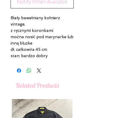
Notify When Available
Biały bawełniany kołnierz
vintage,
z ręcznymi koronkami
można nosić pod marynarke lub
inną bluzke
dł. całkowita 45 cm
stan: bardzo dobry
Related Products