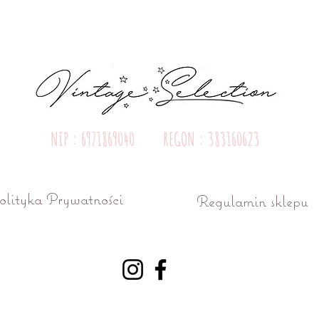
NIP : 6971869040 REGON : 383160623
olityka Prywatności
Regulamin sklepu
ń ul. Różana 15