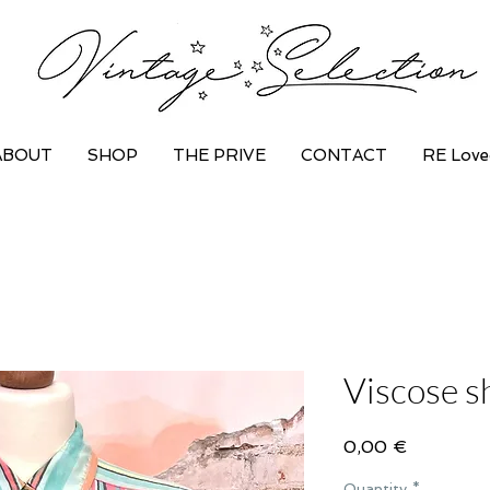
ABOUT
SHOP
THE PRIVE
CONTACT
RE Love
Viscose sh
Price
0,00 €
Quantity
*