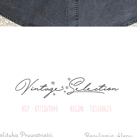
Quick View
NIP : 6971869040 REGON : 383160623
olityka Prywatności
Regulamin sklepu
ń ul. Różana 15