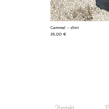
Cammel - shirt
Price
35,00 €
Kontakt
P
O! Rokoko studio fotograficzne Pozna