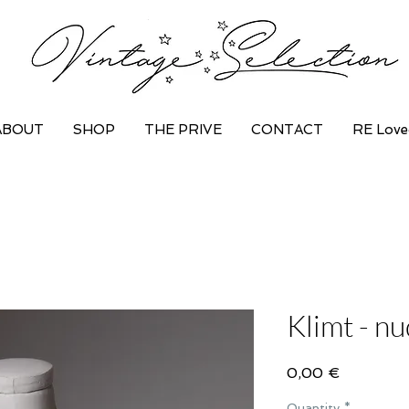
ABOUT
SHOP
THE PRIVE
CONTACT
RE Love
Klimt - nu
Price
0,00 €
Quantity
*