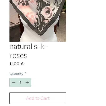
natural silk -
roses
Price
11,00 €
Quantity
*
Add to Cart