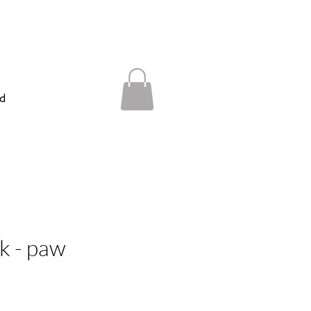
d
lk - paw