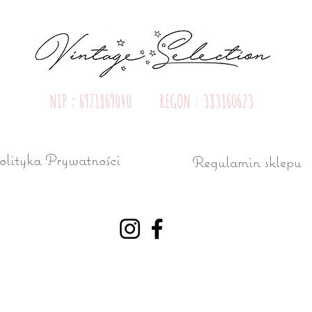
NIP : 6971869040 REGON : 383160623
olityka Prywatności
Regulamin sklepu
ń ul. Różana 15