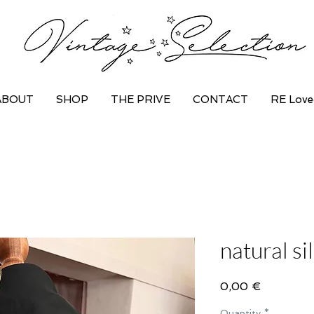
ABOUT
SHOP
THE PRIVE
CONTACT
RE Love
natural si
Price
0,00 €
Quantity
*