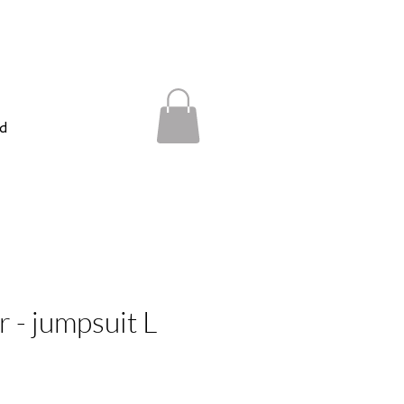
d
er - jumpsuit L