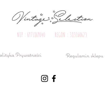
NIP : 6971869040 REGON : 383160623
olityka Prywatności
Regulamin sklepu
ń ul. Różana 15