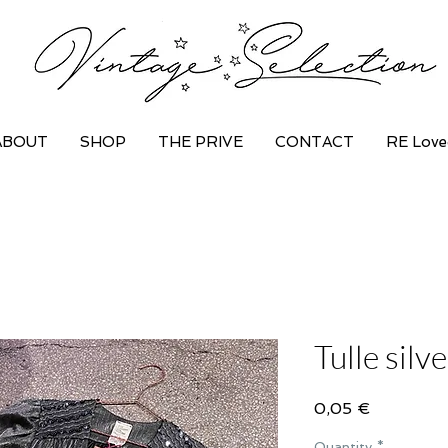
ABOUT
SHOP
THE PRIVE
CONTACT
RE Love
Tulle silv
Price
0,05 €
Quantity
*